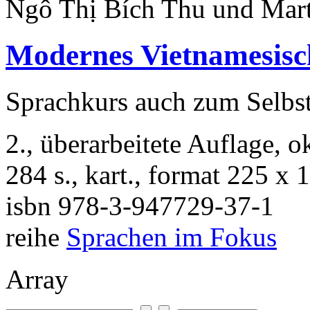
Ngô Thị Bích Thu und Mar
Modernes Vietnamesisch 
Sprachkurs auch zum Selbs
2., überarbeitete Auflage, 
284 s., kart., format 225 x
isbn
978-3-947729-37-1
reihe
Sprachen im Fokus
Array