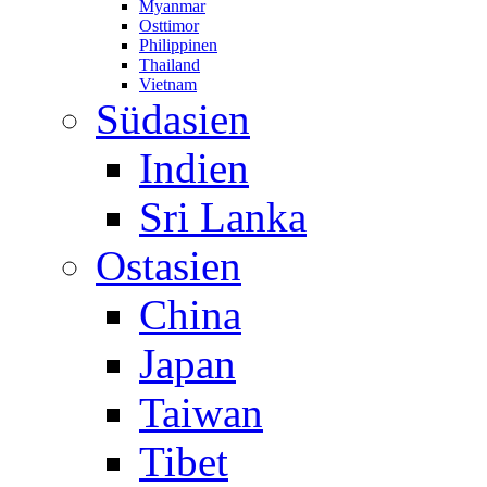
Myanmar
Osttimor
Philippinen
Thailand
Vietnam
Südasien
Indien
Sri Lanka
Ostasien
China
Japan
Taiwan
Tibet