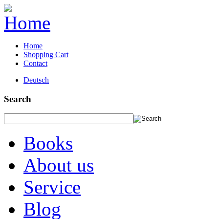
Home
Shopping Cart
Contact
Deutsch
Search
Books
About us
Service
Blog