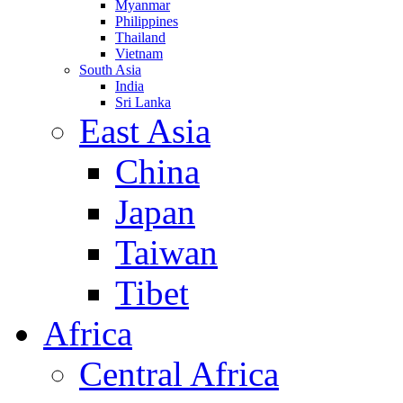
Myanmar
Philippines
Thailand
Vietnam
South Asia
India
Sri Lanka
East Asia
China
Japan
Taiwan
Tibet
Africa
Central Africa