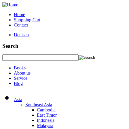
Home
Shopping Cart
Contact
Deutsch
Search
Books
About us
Service
Blog
Asia
Southeast Asia
Cambodia
East Timor
Indonesia
Malaysia