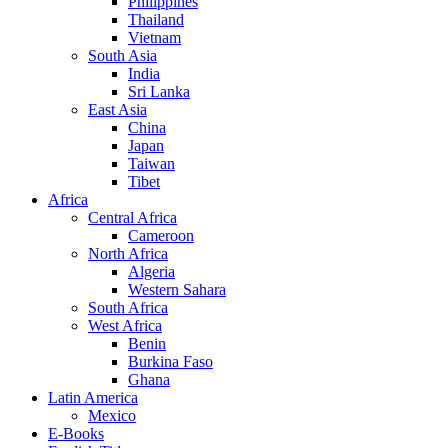
Philippines
Thailand
Vietnam
South Asia
India
Sri Lanka
East Asia
China
Japan
Taiwan
Tibet
Africa
Central Africa
Cameroon
North Africa
Algeria
Western Sahara
South Africa
West Africa
Benin
Burkina Faso
Ghana
Latin America
Mexico
E-Books