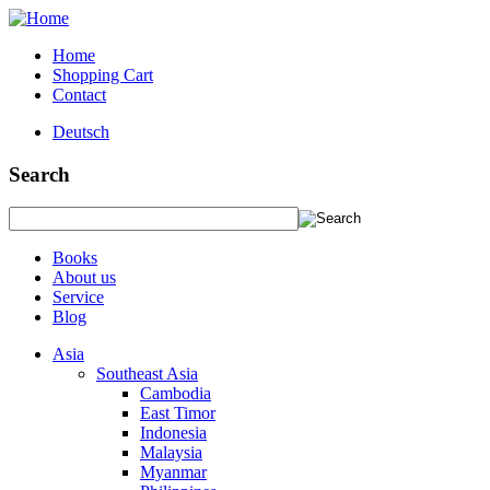
Home
Shopping Cart
Contact
Deutsch
Search
Books
About us
Service
Blog
Asia
Southeast Asia
Cambodia
East Timor
Indonesia
Malaysia
Myanmar